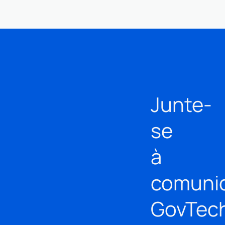
Junte-
se
à
comuni
GovTec