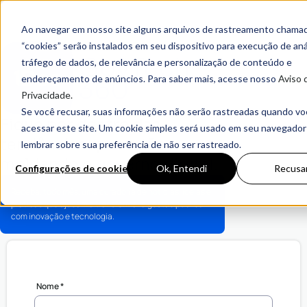
Ao navegar em nosso site alguns arquivos de rastreamento chama
“cookies” serão instalados em seu dispositivo para execução de aná
tráfego de dados, de relevância e personalização de conteúdo e
endereçamento de anúncios. Para saber mais, acesse nosso
Aviso 
Privacidade.
Se você recusar, suas informações não serão rastreadas quando vo
Fique por dentro das
acessar este site. Um cookie simples será usado em seu navegador
tendências que estão
lembrar sobre sua preferência de não ser rastreado.
moldando o
governo digital.
Configurações de cookies
Ok, Entendi
Recusa
Receba, todo mês, uma curadoria de notícias, ideias e
práticas que ajudam a transformar a gestão pública
com inovação e tecnologia.
Nome *