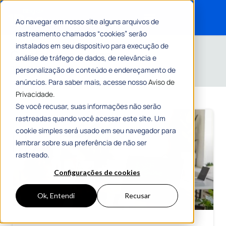
Ao navegar em nosso site alguns arquivos de
rastreamento chamados “cookies” serão
Search for:
Home
»
Arquivos para 17 de julho de 2023
instalados em seu dispositivo para execução de
Conteúdos sobre
análise de tráfego de dados, de relevância e
17/07/2023
personalização de conteúdo e endereçamento de
anúncios. Para saber mais, acesse nosso
Aviso de
Privacidade.
Se você recusar, suas informações não serão
rastreadas quando você acessar este site. Um
cookie simples será usado em seu navegador para
lembrar sobre sua preferência de não ser
rastreado.
Configurações de cookies
Ok, Entendi
Recusar