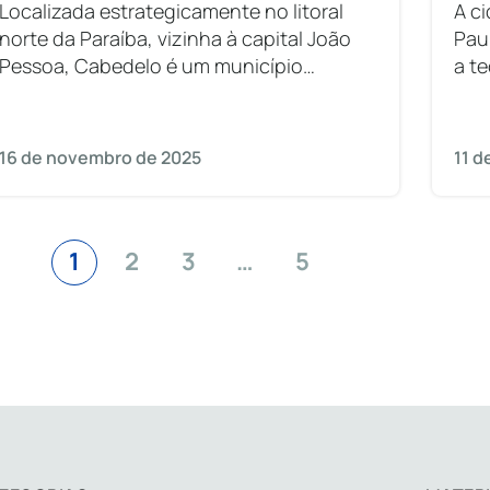
Localizada estrategicamente no litoral
A ci
norte da Paraíba, vizinha à capital João
Pau
Pessoa, Cabedelo é um município
a t
de grande relevância econômica e
púb
turística. Conhecida pelas suas praias
rec
paradisíacas e pelo potencial em
16 de novembro de 2025
11 
1
2
3
…
5