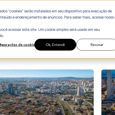
 Sucesso
Materiais Gratuitos
dos “cookies” serão instalados em seu dispositivo para execução de
 conteúdo e endereçamento de anúncios. Para saber mais, acesse nosso
você acessar este site. Um cookie simples será usado em seu
do.
s de Sucesso
figurações de cookies
Ok, Entendi
Recusar