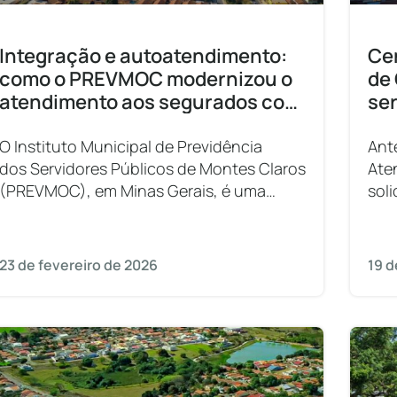
Integração e autoatendimento:
Ce
como o PREVMOC modernizou o
de
atendimento aos segurados com
ser
a 1Doc
ges
O Instituto Municipal de Previdência
Ant
dos Servidores Públicos de Montes Claros
Ate
(PREVMOC), em Minas Gerais, é uma
sol
autarquia municipal instituída em 1993
Car
com a finalidade de administrar a
lent
previdência pública
pro
23 de fevereiro de 2026
19 d
dos servidores efetivos do município.
dev