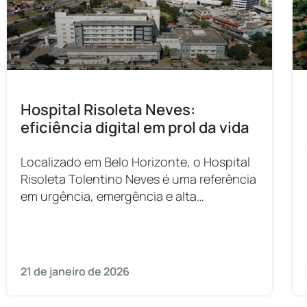
Hospital Risoleta Neves:
eficiência digital em prol da vida
Localizado em Belo Horizonte, o Hospital
Risoleta Tolentino Neves é uma referência
em urgência, emergência e alta
complexidade. Tem sua gestão
administrativa e operacional exercida
pela Fundep, fundação de
apoio da UFMG, em parceria com o poder
21 de janeiro de 2026
público, atendendo