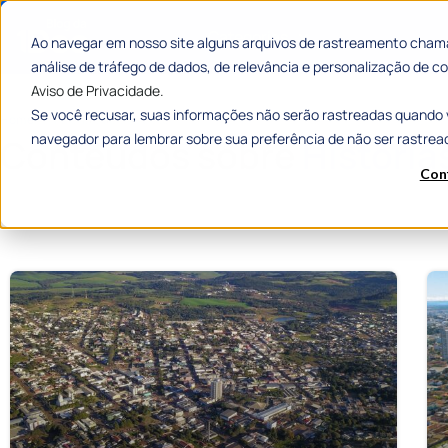
Categorias
Histórias de
Ao navegar em nosso site alguns arquivos de rastreamento chama
análise de tráfego de dados, de relevância e personalização de
Aviso de Privacidade.
Se você recusar, suas informações não serão rastreadas quando 
Home
»
Histórias de Sucesso
navegador para lembrar sobre sua preferência de não ser rastrea
Conteúdos sobre
História
Con