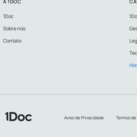
A 1DOC
CA
1Doc
1Do
Sobre nós
Ge
Contato
Leg
Tec
His
Aviso de Privacidade
Termos de