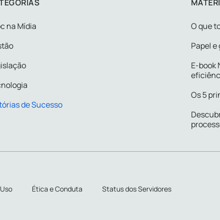
TEGORIAS
MATERI
c na Mídia
O que to
stão
Papel e 
islação
E-book N
eficiênc
nologia
Os 5 pri
tórias de Sucesso
Descubr
process
 Uso
Ética e Conduta
Status dos Servidores