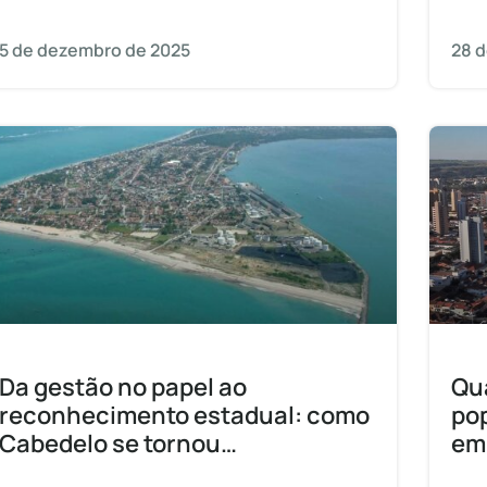
antigos engenhos de cana-de-açúcar, a
cidade possui
5 de dezembro de 2025
28 
Da gestão no papel ao
Qua
reconhecimento estadual: como
pop
Cabedelo se tornou
em
referência na Paraíba