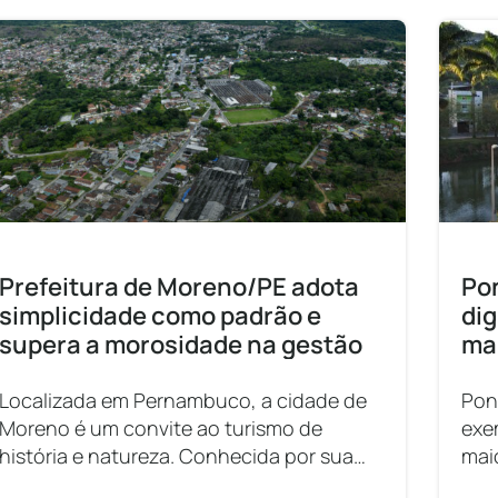
Prefeitura de Moreno/PE adota
Po
simplicidade como padrão e
dig
supera a morosidade na gestão
ma
Localizada em Pernambuco, a cidade de
Pon
Moreno é um convite ao turismo de
exem
história e natureza. Conhecida por sua
mai
relevância cultural, remontando aos