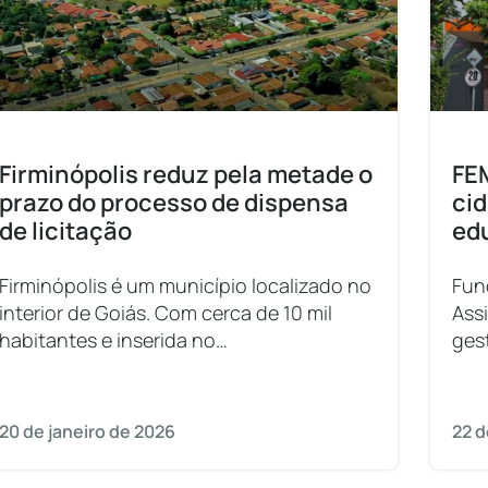
Firminópolis reduz pela metade o
FEM
prazo do processo de dispensa
cid
de licitação
ed
Firminópolis é um município localizado no
Fun
interior de Goiás. Com cerca de 10 mil
Ass
habitantes e inserida no
ges
cenário dinâmico da economia goiana, a
cidade se destaca por sua relevância na
região, atuando como
20 de janeiro de 2026
22 