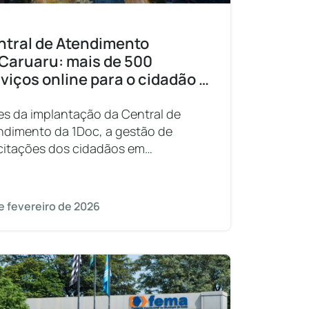
ntral de Atendimento
 Caruaru: mais de 500
viços online para o cidadão e
tão ágil de solicitações
es da implantação da Central de
ndimento da 1Doc, a gestão de
icitações dos cidadãos em
uaru enfrentava grandes desafios. A
idão e a falta de rastreabilidade dos
cessos, somadas à demora nas
e fevereiro de 2026
olutivas, criavam uma barreira na