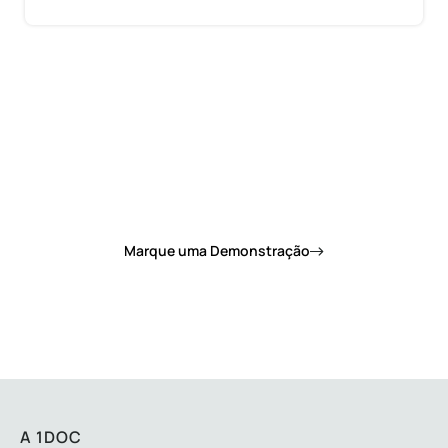
Quer saber como a 1Doc pode mudar de vez o
dia a dia da sua prefeitura?
Marque uma Demonstração
A 1DOC