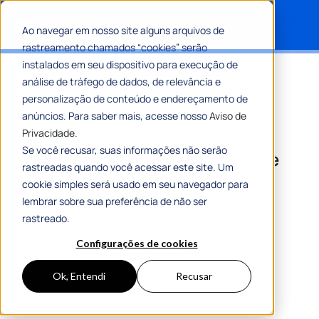
Ao navegar em nosso site alguns arquivos de
rastreamento chamados “cookies” serão
Search for:
instalados em seu dispositivo para execução de
Home
»
Central de Atendimento de Caruaru: mais de 500
análise de tráfego de dados, de relevância e
serviços online para o cidadão e gestão ágil de solicitações
personalização de conteúdo e endereçamento de
Central de Atendimento
anúncios. Para saber mais, acesse nosso
Aviso de
de Caruaru: mais de 500
Privacidade.
Se você recusar, suas informações não serão
serviços online para o cidadão e
rastreadas quando você acessar este site. Um
gestão ágil de solicitações
cookie simples será usado em seu navegador para
lembrar sobre sua preferência de não ser
rastreado.
+500
+105 mil
serviços online
notificações enviadas
Configurações de cookies
disponibilizados para a
automaticamente por
população
mês
Ok, Entendi
Recusar