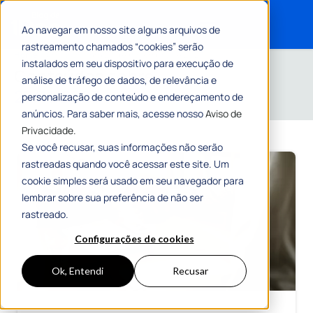
Ao navegar em nosso site alguns arquivos de
rastreamento chamados “cookies” serão
Search for:
Home
»
Arquivos para 27 de novembro de 2023
instalados em seu dispositivo para execução de
Conteúdos sobre
análise de tráfego de dados, de relevância e
27/11/2023
personalização de conteúdo e endereçamento de
anúncios. Para saber mais, acesse nosso
Aviso de
Privacidade.
Se você recusar, suas informações não serão
rastreadas quando você acessar este site. Um
cookie simples será usado em seu navegador para
lembrar sobre sua preferência de não ser
rastreado.
Configurações de cookies
Ok, Entendi
Recusar