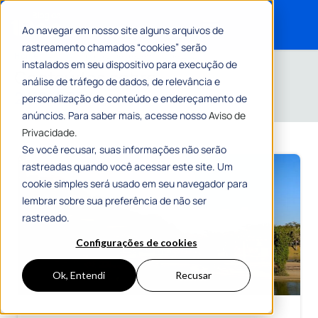
Ao navegar em nosso site alguns arquivos de
rastreamento chamados “cookies” serão
Search for:
Home
»
Arquivos para 2 de dezembro de 2024
instalados em seu dispositivo para execução de
Conteúdos sobre
análise de tráfego de dados, de relevância e
2/12/2024
personalização de conteúdo e endereçamento de
anúncios. Para saber mais, acesse nosso
Aviso de
Privacidade.
Se você recusar, suas informações não serão
rastreadas quando você acessar este site. Um
cookie simples será usado em seu navegador para
lembrar sobre sua preferência de não ser
rastreado.
Configurações de cookies
Ok, Entendi
Recusar