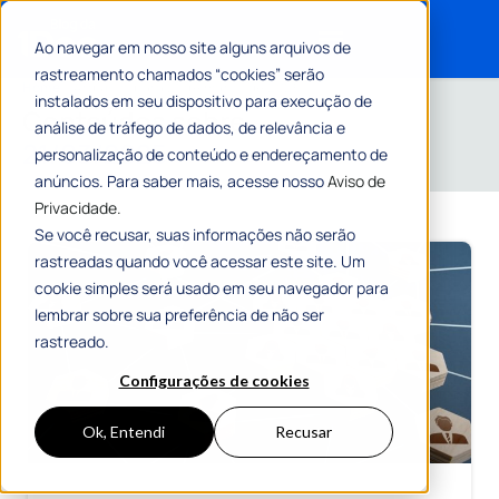
Ao navegar em nosso site alguns arquivos de
rastreamento chamados “cookies” serão
Search for:
Home
»
Arquivos para 21 de março de 2025
instalados em seu dispositivo para execução de
Conteúdos sobre
análise de tráfego de dados, de relevância e
21/03/2025
personalização de conteúdo e endereçamento de
anúncios. Para saber mais, acesse nosso
Aviso de
Privacidade.
Se você recusar, suas informações não serão
rastreadas quando você acessar este site. Um
cookie simples será usado em seu navegador para
lembrar sobre sua preferência de não ser
rastreado.
Configurações de cookies
Ok, Entendi
Recusar