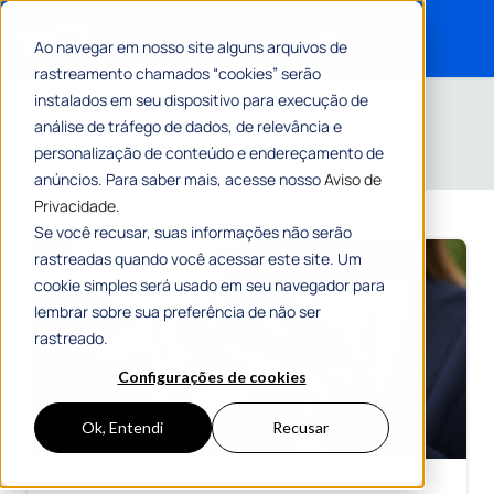
Ao navegar em nosso site alguns arquivos de
rastreamento chamados “cookies” serão
Search for:
Home
»
Arquivos para 24 de junho de 2025
instalados em seu dispositivo para execução de
Conteúdos sobre
análise de tráfego de dados, de relevância e
24/06/2025
personalização de conteúdo e endereçamento de
anúncios. Para saber mais, acesse nosso
Aviso de
Privacidade.
Se você recusar, suas informações não serão
rastreadas quando você acessar este site. Um
cookie simples será usado em seu navegador para
lembrar sobre sua preferência de não ser
rastreado.
Configurações de cookies
Ok, Entendi
Recusar