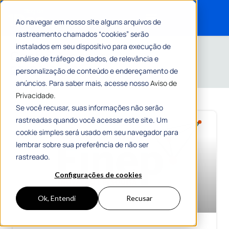
Ao navegar em nosso site alguns arquivos de
rastreamento chamados “cookies” serão
Search for:
Home
»
Arquivos para 27 de abril de 2026
instalados em seu dispositivo para execução de
Conteúdos sobre
análise de tráfego de dados, de relevância e
27/04/2026
personalização de conteúdo e endereçamento de
anúncios. Para saber mais, acesse nosso
Aviso de
Privacidade.
Se você recusar, suas informações não serão
rastreadas quando você acessar este site. Um
cookie simples será usado em seu navegador para
lembrar sobre sua preferência de não ser
rastreado.
Configurações de cookies
Ok, Entendi
Recusar