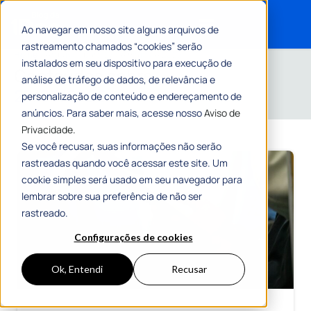
Ao navegar em nosso site alguns arquivos de
rastreamento chamados “cookies” serão
Search for:
Home
»
Arquivos para 27 de maio de 2026
instalados em seu dispositivo para execução de
Conteúdos sobre
análise de tráfego de dados, de relevância e
27/05/2026
personalização de conteúdo e endereçamento de
anúncios. Para saber mais, acesse nosso
Aviso de
Privacidade.
Se você recusar, suas informações não serão
rastreadas quando você acessar este site. Um
cookie simples será usado em seu navegador para
lembrar sobre sua preferência de não ser
rastreado.
Configurações de cookies
Ok, Entendi
Recusar