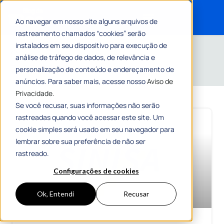
Ao navegar em nosso site alguns arquivos de
rastreamento chamados “cookies” serão
Search for:
Home
»
Arquivos para 7 de julho de 2026
instalados em seu dispositivo para execução de
Conteúdos sobre
análise de tráfego de dados, de relevância e
7/07/2026
personalização de conteúdo e endereçamento de
anúncios. Para saber mais, acesse nosso
Aviso de
Privacidade.
Se você recusar, suas informações não serão
rastreadas quando você acessar este site. Um
cookie simples será usado em seu navegador para
lembrar sobre sua preferência de não ser
rastreado.
Configurações de cookies
Ok, Entendi
Recusar