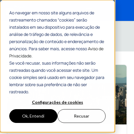
Ao navegar em nosso site alguns arquivos de
rastreamento chamados “cookies” serão
Search for:
Home
»
Arquivos para Maria Flávia Tavares
instalados em seu dispositivo para execução de
Conteúdos de
análise de tráfego de dados, de relevância e
Maria Flávia Tavares
personalização de conteúdo e endereçamento de
anúncios. Para saber mais, acesse nosso
Aviso de
Privacidade.
Se você recusar, suas informações não serão
rastreadas quando você acessar este site. Um
cookie simples será usado em seu navegador para
lembrar sobre sua preferência de não ser
rastreado.
Configurações de cookies
Ok, Entendi
Recusar