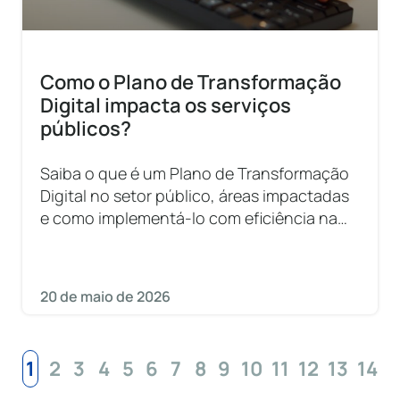
Como o Plano de Transformação
Digital impacta os serviços
públicos?
Saiba o que é um Plano de Transformação
Digital no setor público, áreas impactadas
e como implementá-lo com eficiência na
sua prefeitura.
20 de maio de 2026
1
2
3
4
5
6
7
8
9
10
11
12
13
14