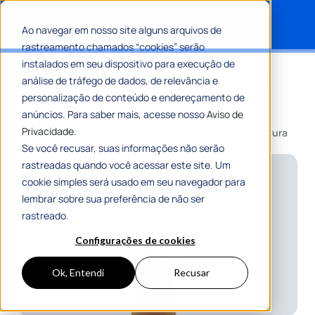
Ao navegar em nosso site alguns arquivos de
rastreamento chamados “cookies” serão
Search for:
instalados em seu dispositivo para execução de
Indicadores de Gestão Pública:
análise de tráfego de dados, de relevância e
quais são e como utilizá-los
personalização de conteúdo e endereçamento de
anúncios. Para saber mais, acesse nosso
Aviso de
Privacidade.
Por
Jaison Niehues
07 Junho 2016
4 Min De Leitura
Se você recusar, suas informações não serão
rastreadas quando você acessar este site. Um
cookie simples será usado em seu navegador para
lembrar sobre sua preferência de não ser
rastreado.
Configurações de cookies
Ok, Entendi
Recusar