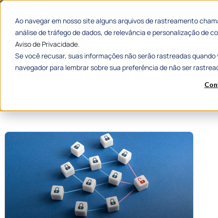
Categorias
Histórias de
Ao navegar em nosso site alguns arquivos de rastreamento chama
análise de tráfego de dados, de relevância e personalização de
Aviso de Privacidade.
Se você recusar, suas informações não serão rastreadas quando 
Home
»
Arquivos para 30 de setembro de 2024
navegador para lembrar sobre sua preferência de não ser rastrea
Conteúdos sobre
30/09/2
Con