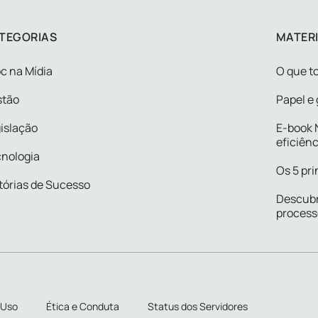
TEGORIAS
MATERI
c na Mídia
O que to
stão
Papel e 
islação
E-book N
eficiênc
nologia
Os 5 pri
tórias de Sucesso
Descubr
process
 Uso
Ética e Conduta
Status dos Servidores