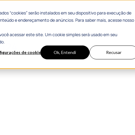
 Sucesso
Materiais Gratuitos
dos “cookies” serão instalados em seu dispositivo para execução de
 conteúdo e endereçamento de anúncios. Para saber mais, acesse nosso
você acessar este site. Um cookie simples será usado em seu
do.
024
figurações de cookies
Ok, Entendi
Recusar