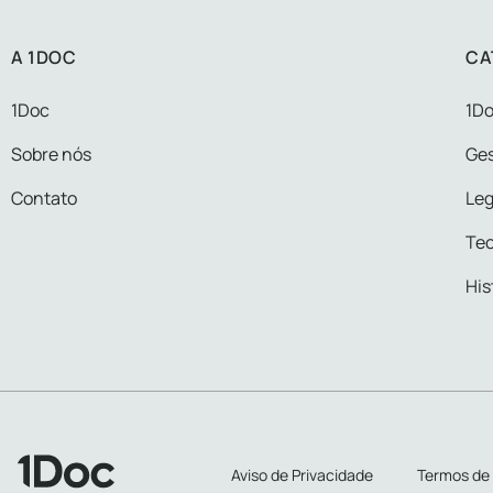
A 1DOC
CA
1Doc
1Do
Sobre nós
Ge
Contato
Leg
Tec
His
Aviso de Privacidade
Termos de