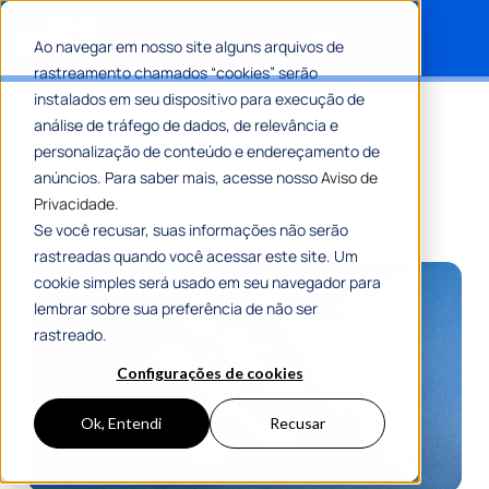
Ao navegar em nosso site alguns arquivos de
rastreamento chamados “cookies” serão
Search for:
instalados em seu dispositivo para execução de
Como garantir a segurança de
análise de tráfego de dados, de relevância e
dados ao escolher um sistema
personalização de conteúdo e endereçamento de
anúncios. Para saber mais, acesse nosso
Aviso de
Privacidade.
Por
Romulo Ribeiro Teixeira
30 Setembro 2024
9 Min De Leitura
Se você recusar, suas informações não serão
rastreadas quando você acessar este site. Um
cookie simples será usado em seu navegador para
lembrar sobre sua preferência de não ser
rastreado.
Configurações de cookies
Ok, Entendi
Recusar