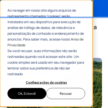
Ao navegar em nosso site alguns arquivos de
rastreamento chamados “cookies” serão
Search for:
instalados em seu dispositivo para execução de
Como a tecnologia pode apoiar a
análise de tráfego de dados, de relevância e
proteção ambiental?
personalização de conteúdo e endereçamento de
anúncios. Para saber mais, acesse nosso
Aviso de
Privacidade.
Por
Gustavo Andrade
29 Junho 2026
8 Min De Leitura
Se você recusar, suas informações não serão
rastreadas quando você acessar este site. Um
cookie simples será usado em seu navegador para
lembrar sobre sua preferência de não ser
rastreado.
Configurações de cookies
Ok, Entendi
Recusar