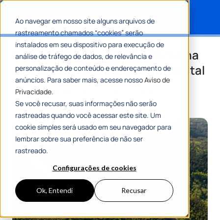
Ao navegar em nosso site alguns arquivos de
rastreamento chamados “cookies” serão
Search for:
instalados em seu dispositivo para execução de
O papel dos gestores públicos na
análise de tráfego de dados, de relevância e
promoção da educação ambiental
personalização de conteúdo e endereçamento de
anúncios. Para saber mais, acesse nosso
Aviso de
Privacidade.
Por
Equipe Editorial 1Doc
07 Março 2024
6 Min De Leitura
Se você recusar, suas informações não serão
rastreadas quando você acessar este site. Um
cookie simples será usado em seu navegador para
lembrar sobre sua preferência de não ser
rastreado.
Configurações de cookies
Ok, Entendi
Recusar