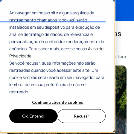
Ao navegar em nosso site alguns arquivos de
rastreamento chamados “cookies” serão
Search for:
instalados em seu dispositivo para execução de
14 exemplos de políticas públicas
análise de tráfego de dados, de relevância e
importantes para os municípios
personalização de conteúdo e endereçamento de
anúncios. Para saber mais, acesse nosso
Aviso de
Privacidade.
Por
Carlos Oliveira
16 Outubro 2023
11 Min De Leitura
Se você recusar, suas informações não serão
rastreadas quando você acessar este site. Um
cookie simples será usado em seu navegador para
lembrar sobre sua preferência de não ser
rastreado.
Configurações de cookies
Ok, Entendi
Recusar