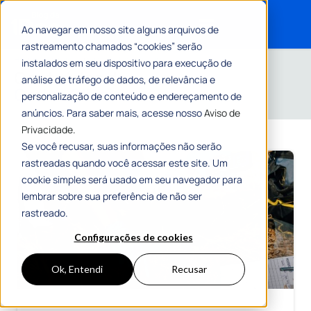
Ao navegar em nosso site alguns arquivos de
rastreamento chamados “cookies” serão
Search for:
Home
»
Arquivos para Carlos Oliveira
instalados em seu dispositivo para execução de
Conteúdos de
análise de tráfego de dados, de relevância e
Carlos Oliveira
personalização de conteúdo e endereçamento de
anúncios. Para saber mais, acesse nosso
Aviso de
Privacidade.
Se você recusar, suas informações não serão
rastreadas quando você acessar este site. Um
cookie simples será usado em seu navegador para
lembrar sobre sua preferência de não ser
rastreado.
Configurações de cookies
Ok, Entendi
Recusar