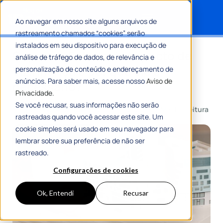
Ao navegar em nosso site alguns arquivos de
rastreamento chamados “cookies” serão
Search for:
instalados em seu dispositivo para execução de
O que é o Estudo de Impacto de
análise de tráfego de dados, de relevância e
Vizinhança e por que ele é
personalização de conteúdo e endereçamento de
anúncios. Para saber mais, acesse nosso
Aviso de
necessário?
Privacidade.
Se você recusar, suas informações não serão
Por
Gustavo Andrade
29 Julho 2025
7 Min De Leitura
rastreadas quando você acessar este site. Um
cookie simples será usado em seu navegador para
lembrar sobre sua preferência de não ser
rastreado.
Configurações de cookies
Ok, Entendi
Recusar