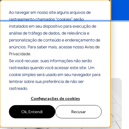
Ao navegar em nosso site alguns arquivos de
rastreamento chamados “cookies” serão
Search for:
instalados em seu dispositivo para execução de
Licenciamento urbanístico:
análise de tráfego de dados, de relevância e
pilares, processos e diferenças
personalização de conteúdo e endereçamento de
anúncios. Para saber mais, acesse nosso
Aviso de
municipais
Privacidade.
Se você recusar, suas informações não serão
Por
Romulo Ribeiro Teixeira
27 Fevereiro 2025
rastreadas quando você acessar este site. Um
8 Min De Leitura
cookie simples será usado em seu navegador para
lembrar sobre sua preferência de não ser
rastreado.
Configurações de cookies
Ok, Entendi
Recusar