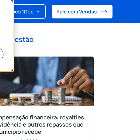
Soluções 1Doc
Fale com Vendas
 de
Gestão
pensação financeira: royalties,
vidência e outros repasses que
unicípio recebe