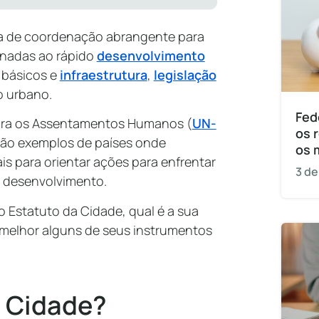
ra de coordenação abrangente para
onadas ao rápido
desenvolvimento
s básicos e
infraestrutura
,
legislação
 urbano.
Fed
ara os Assentamentos Humanos (
UN-
os 
ul são exemplos de países onde
os 
ais para orientar ações para enfrentar
3 de
e desenvolvimento.
o Estatuto da Cidade, qual é a sua
 melhor alguns de seus instrumentos
a Cidade?