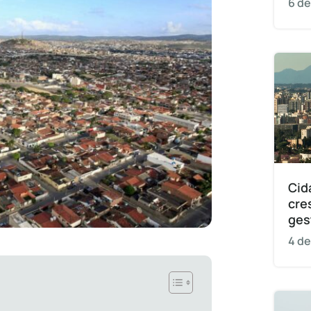
6 de
Cid
cre
ges
4 de