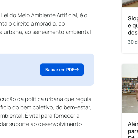
i do Meio Ambiente Artificial, é o
Sio
ta o direito à moradia, ao
e q
ra urbana, ao saneamento ambiental
des
30 d
Baixar em PDF
xecução da política urbana que regula
fício do bem coletivo, do bem-estar,
biental. É vital para fornecer a
 dar suporte ao desenvolvimento
Alé
par