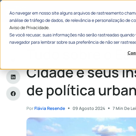
Categorias
Histórias de
Ao navegar em nosso site alguns arquivos de rastreamento chama
análise de tráfego de dados, de relevância e personalização de
Aviso de Privacidade.
Se você recusar, suas informações não serão rastreadas quando 
Home
»
Tudo sobre o Estatuto da Cidade e seus instrumentos
navegador para lembrar sobre sua preferência de não ser rastrea
Tudo sobre o Es
Con
Cidade e seus i
de política urba
Por
Flávia Resende
09 Agosto 2024
7 Min De Le