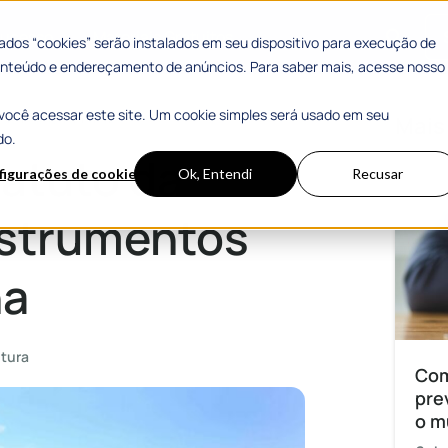
 Sucesso
Materiais Gratuitos
dos “cookies” serão instalados em seu dispositivo para execução de
 conteúdo e endereçamento de anúncios. Para saber mais, acesse nosso
você acessar este site. Um cookie simples será usado em seu
 de política urbana
Mais
do.
tatuto da
figurações de cookies
Ok, Entendi
Recusar
nstrumentos
na
itura
Com
pre
o m