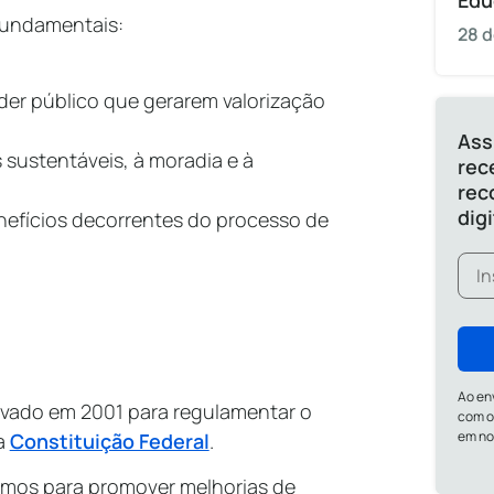
Edu
 fundamentais:
28 d
er público que gerarem valorização
Ass
s sustentáveis, à moradia e à
rec
rec
dig
enefícios decorrentes do processo de
Ao en
ovado em 2001 para regulamentar o
com o
em n
da
Constituição Federal
.
ismos para promover melhorias de