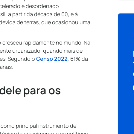
acelerado e desordenado
l, a partir da década de 60, e à
ndevida de terras, que ocasionou uma
ão cresceu rapidamente no mundo. Na
mente urbanizado, quando mais de
des. Segundo o
Censo 2022
, 61% da
banas.
dele para os
r como principal instrumento de
tégias de crescimento e as políticas