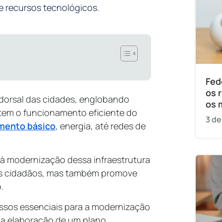
e recursos tecnológicos.
Fed
os 
a dorsal das cidades, englobando
os 
tem o funcionamento eficiente do
3 de
mento básico
, energia, até redes de
 à modernização dessa infraestrutura
os cidadãos, mas também promove
o.
assos essenciais para a modernização
 a elaboração de um plano