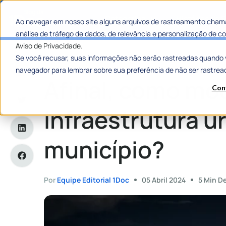
Categorias
Histórias de
Ao navegar em nosso site alguns arquivos de rastreamento chama
análise de tráfego de dados, de relevância e personalização de
Aviso de Privacidade.
Se você recusar, suas informações não serão rastreadas quando 
Home
»
Afinal, como modernizar a infraestrutura urbana de 
navegador para lembrar sobre sua preferência de não ser rastrea
Afinal, como mod
Con
infraestrutura 
município?
Por
Equipe Editorial 1Doc
05 Abril 2024
5 Min De