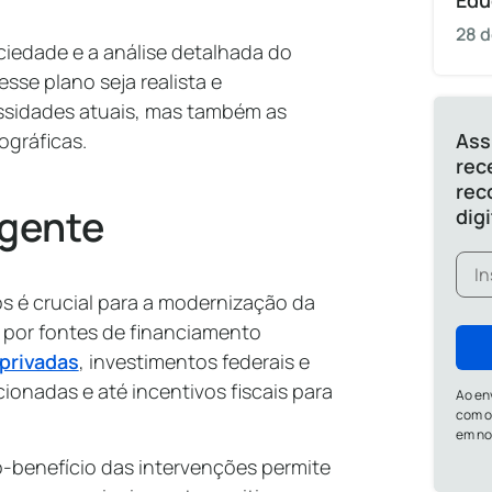
Edu
28 d
ciedade e a análise detalhada do
se plano seja realista e
sidades atuais, mas também as
Ass
gráficas.
rec
rec
igente
dig
os é crucial para a modernização da
a por fontes de financiamento
-privadas
, investimentos federais e
ionadas e até incentivos fiscais para
Ao en
com o
em n
o-benefício das intervenções permite