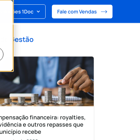
Soluções 1Doc
Fale com Vendas
 de
Gestão
pensação financeira: royalties,
vidência e outros repasses que
unicípio recebe