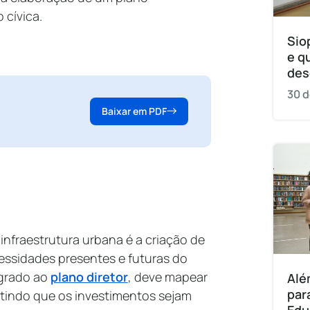
 cívica.
Sio
e q
des
30 d
Baixar em PDF
infraestrutura urbana é a criação de
ssidades presentes e futuras do
egrado ao
plano diretor
, deve mapear
Alé
par
antindo que os investimentos sejam