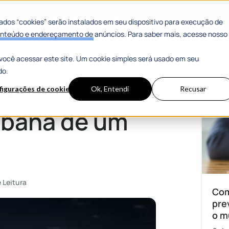
 Sucesso
Materiais Gratuitos
dos “cookies” serão instalados em seu dispositivo para execução de
 conteúdo e endereçamento de anúncios. Para saber mais, acesse nosso
você acessar este site. Um cookie simples será usado em seu
um município?
Mais
do.
ernizar a
figurações de cookies
Ok, Entendi
Recusar
urbana de um
 Leitura
Com
pre
o m