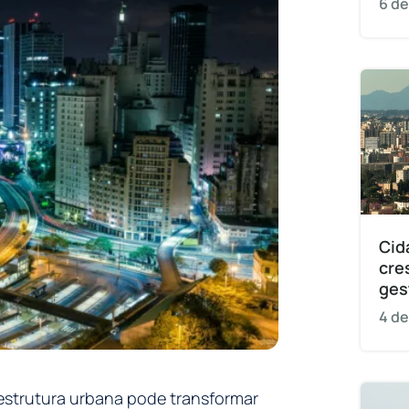
6 de
Cid
cre
ges
4 de
strutura urbana pode transformar