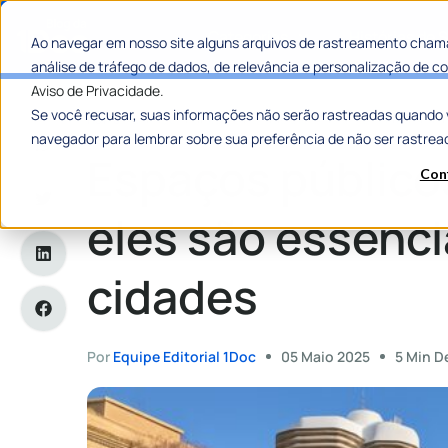
Categorias
Histórias de
Ao navegar em nosso site alguns arquivos de rastreamento chama
análise de tráfego de dados, de relevância e personalização de
Aviso de Privacidade.
Se você recusar, suas informações não serão rastreadas quando 
Home
»
Espaços públicos: por que eles são essenciais para 
navegador para lembrar sobre sua preferência de não ser rastrea
Espaços público
Con
eles são essenci
cidades
Por
Equipe Editorial 1Doc
05 Maio 2025
5 Min D