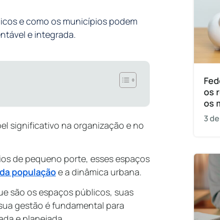
licos e como os municípios podem
tável e integrada.
Fed
os 
os 
3 de
 significativo na organização e no
ios de pequeno porte, esses espaços
 da população
e a dinâmica urbana.
ue são os espaços públicos, suas
 sua gestão é fundamental para
ada e planejada.