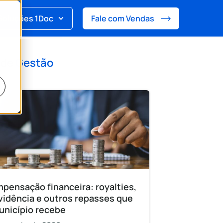
Soluções 1Doc
Fale com Vendas
 de
Gestão
pensação financeira: royalties,
vidência e outros repasses que
unicípio recebe