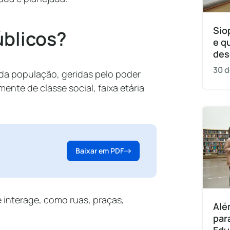
Sio
úblicos?
e q
des
30 d
da população, geridas pelo poder
ente de classe social, faixa etária
Baixar em PDF
interage, como ruas, praças,
Alé
par