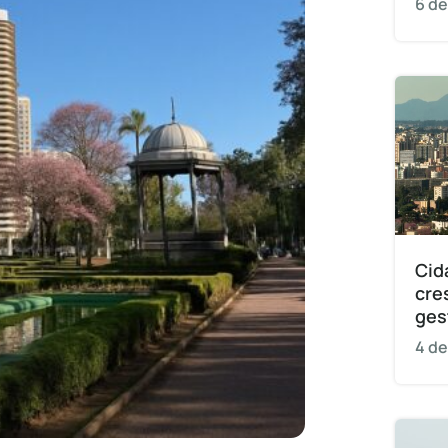
6 de
Cid
cre
ges
4 de