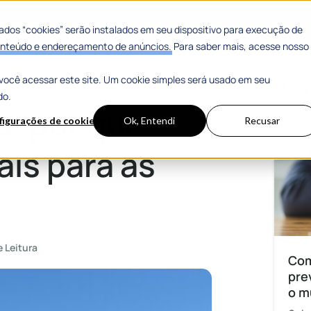
 Sucesso
Materiais Gratuitos
dos “cookies” serão instalados em seu dispositivo para execução de
 conteúdo e endereçamento de anúncios. Para saber mais, acesse nosso
você acessar este site. Um cookie simples será usado em seu
as cidades
Mais
do.
s: por que
figurações de cookies
Ok, Entendi
Recusar
ais para as
e Leitura
Com
pre
o m