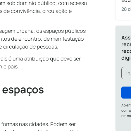
Edu
em sob domínio público, com acesso
28 d
s de convivência, circulação e
isagem urbana, os espaços públicos
Ass
ontos de encontro, de manifestação
rec
 de circulação de pessoas.
rec
dig
cais é uma atribuição que deve ser
icipais.
e espaços
Ao en
com o
em n
 formas nas cidades. Podem ser