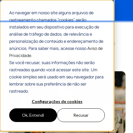
Ao navegar em nosso site alguns arquivos de
rastreamento chamados “cookies” serão
Search for:
instalados em seu dispositivo para execução de
O papel dos municípios na
análise de tráfego de dados, de relevância e
promoção de políticas culturais
personalização de conteúdo e endereçamento de
anúncios. Para saber mais, acesse nosso
Aviso de
Privacidade.
Por
Equipe Editorial 1Doc
11 Abril 2025
8 Min De Leitura
Se você recusar, suas informações não serão
rastreadas quando você acessar este site. Um
cookie simples será usado em seu navegador para
lembrar sobre sua preferência de não ser
rastreado.
Configurações de cookies
Ok, Entendi
Recusar