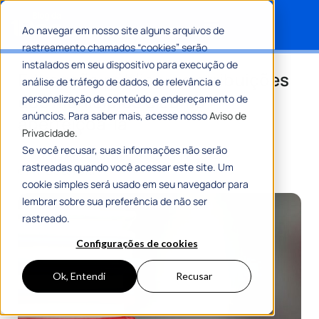
Ao navegar em nosso site alguns arquivos de
rastreamento chamados “cookies” serão
Search for:
instalados em seu dispositivo para execução de
Educação pública: as atribuições
análise de tráfego de dados, de relevância e
dos municípios e como
personalização de conteúdo e endereçamento de
anúncios. Para saber mais, acesse nosso
Aviso de
aperfeiçoá-la
Privacidade.
Se você recusar, suas informações não serão
Por
Maria Flávia Tavares
19 Junho 2024
rastreadas quando você acessar este site. Um
6 Min De Leitura
cookie simples será usado em seu navegador para
lembrar sobre sua preferência de não ser
rastreado.
Configurações de cookies
Ok, Entendi
Recusar