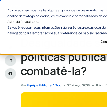
Categorias
Histórias de
Ao navegar em nosso site alguns arquivos de rastreamento chama
análise de tráfego de dados, de relevância e personalização de
Aviso de Privacidade.
Se você recusar, suas informações não serão rastreadas quando 
Home
»
Desigualdade social: como políticas públicas podem
navegador para lembrar sobre sua preferência de não ser rastrea
Desigualdade so
Con
políticas públi
combatê-la?
Por
Equipe Editorial 1Doc
27 Março 2025
8 Min 