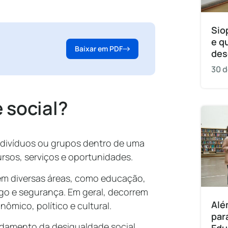
Sio
e q
Baixar em PDF
des
30 d
 social?
indivíduos ou grupos dentro de uma
ursos, serviços e oportunidades.
em diversas áreas, como educação,
o e segurança. Em geral, decorrem
Alé
nômico, político e cultural.
par
ndamento da desigualdade social.