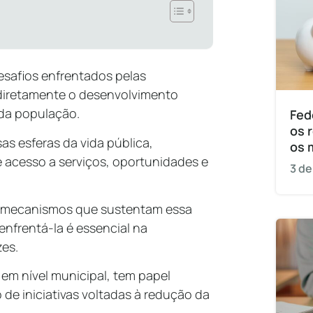
esafios enfrentados pelas
iretamente o desenvolvimento
 da população.
Fed
os 
as esferas da vida pública,
os 
de acesso a serviços, oportunidades e
3 de
s mecanismos que sustentam essa
enfrentá-la é essencial na
zes.
em nível municipal, tem papel
de iniciativas voltadas à redução da