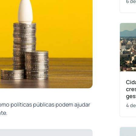
6 de
Cid
cre
ges
omo políticas públicas podem ajudar
4 de
te.