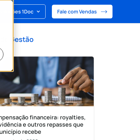
Soluções 1Doc
Fale com Vendas
 de
Gestão
pensação financeira: royalties,
vidência e outros repasses que
unicípio recebe