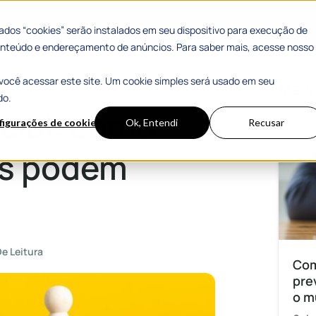
 Sucesso
Materiais Gratuitos
dos “cookies” serão instalados em seu dispositivo para execução de
 conteúdo e endereçamento de anúncios. Para saber mais, acesse nosso
você acessar este site. Um cookie simples será usado em seu
 combatê-la?
Mais
do.
cial: como
figurações de cookies
Ok, Entendi
Recusar
cas podem
De Leitura
Com
pre
o m