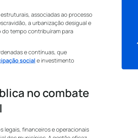
 estruturais, associadas ao processo
escravidão, a urbanização desigual e
 do tempo contribuíram para
ordenadas e contínuas, que
cipação social
e investimento
blica no combate
l
 legais, financeiros e operacionais
ial dos municípios. A gestão eficaz