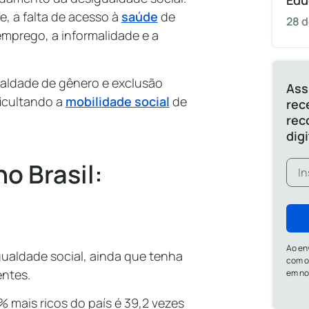
Edu
e, a falta de acesso à
saúde
de
28 d
mprego, a informalidade e a
ualdade de gênero e exclusão
Ass
ficultando a
mobilidade social
de
rec
rec
dig
o Brasil:
Ao en
gualdade social, ainda que tenha
com o
entes.
em n
mais ricos do país é 39,2 vezes