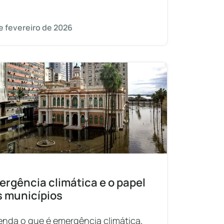
idão e a falta de rastreabilidade dos
cessos, somadas à demora nas
e fevereiro de 2026
rgência climática e o papel
s municípios
enda o que é emergência climática,