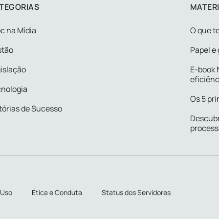
TEGORIAS
MATERI
c na Mídia
O que to
stão
Papel e 
islação
E-book N
eficiênc
nologia
Os 5 pri
tórias de Sucesso
Descubr
process
 Uso
Ética e Conduta
Status dos Servidores