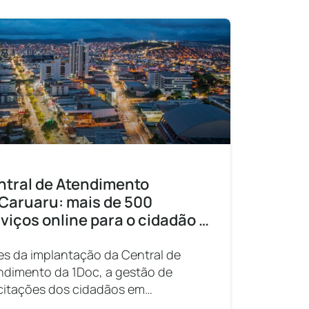
ntral de Atendimento
 Caruaru: mais de 500
viços online para o cidadão e
tão ágil de solicitações
es da implantação da Central de
ndimento da 1Doc, a gestão de
icitações dos cidadãos em
uaru enfrentava grandes desafios. A