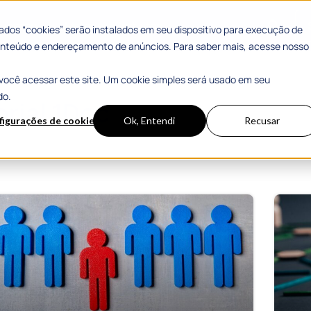
 Sucesso
Materiais Gratuitos
dos “cookies” serão instalados em seu dispositivo para execução de
 conteúdo e endereçamento de anúncios. Para saber mais, acesse nosso
você acessar este site. Um cookie simples será usado em seu
do.
orial 1Doc
figurações de cookies
Ok, Entendi
Recusar