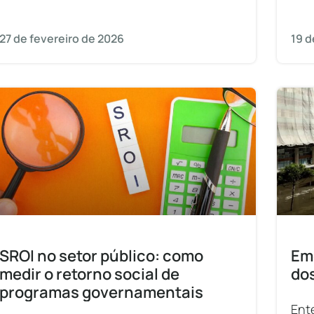
crescimento da
lent
pro
27 de fevereiro de 2026
19 d
SROI no setor público: como
Eme
medir o retorno social de
do
programas governamentais
Ent