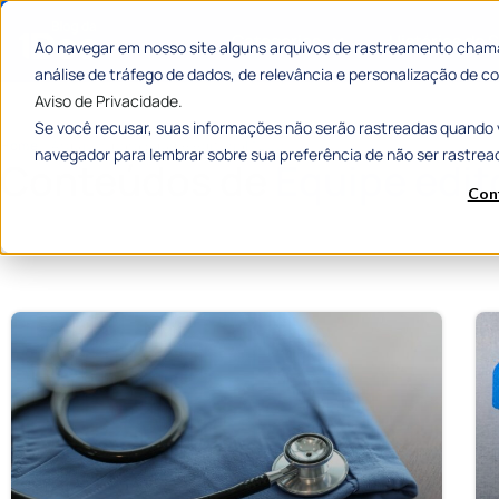
Categorias
Histórias de
Ao navegar em nosso site alguns arquivos de rastreamento chama
análise de tráfego de dados, de relevância e personalização de
Aviso de Privacidade.
Se você recusar, suas informações não serão rastreadas quando 
Home
»
Arquivos para Equipe editorial 1Doc
navegador para lembrar sobre sua preferência de não ser rastrea
Conteúdos de
Equipe edit
Con