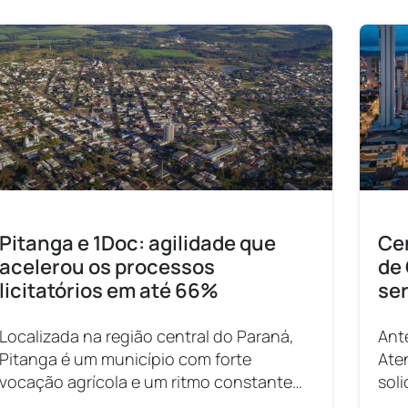
Pitanga e 1Doc: agilidade que
Ce
acelerou os processos
de
licitatórios em até 66%
ser
ges
Localizada na região central do Paraná,
Ant
Pitanga é um município com forte
Ate
vocação agrícola e um ritmo constante
sol
de desenvolvimento. Para sustentar o
Car