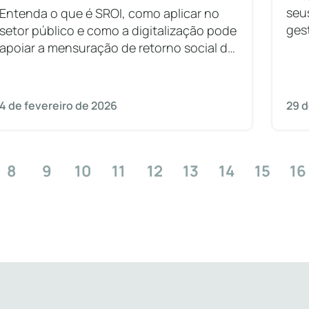
seu
Entenda o que é SROI, como aplicar no
ges
setor público e como a digitalização pode
os 
apoiar a mensuração de retorno social de
programas governamentais.
4 de fevereiro de 2026
29 d
8
9
10
11
12
13
14
15
16