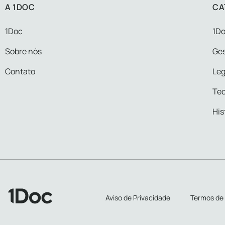
A 1DOC
CA
1Doc
1Do
Sobre nós
Ge
Contato
Leg
Tec
His
Aviso de Privacidade
Termos de