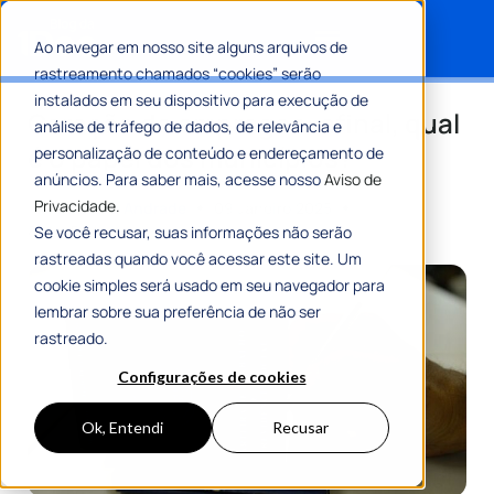
Ao navegar em nosso site alguns arquivos de
rastreamento chamados “cookies” serão
Search for:
instalados em seu dispositivo para execução de
Geração de empregos: afinal, qual
análise de tráfego de dados, de relevância e
é o papel dos municípios?
personalização de conteúdo e endereçamento de
anúncios. Para saber mais, acesse nosso
Aviso de
Privacidade.
Por
Gustavo Andrade
09 Janeiro 2025
8 Min De Leitura
Se você recusar, suas informações não serão
rastreadas quando você acessar este site. Um
cookie simples será usado em seu navegador para
lembrar sobre sua preferência de não ser
rastreado.
Configurações de cookies
Ok, Entendi
Recusar