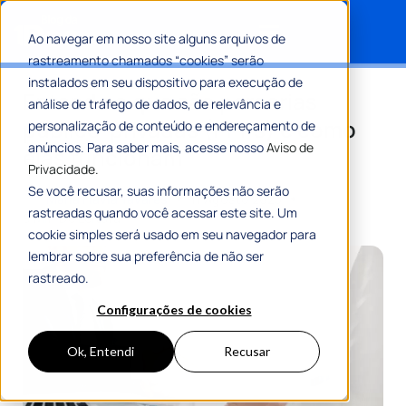
Ao navegar em nosso site alguns arquivos de
rastreamento chamados “cookies” serão
Search for:
instalados em seu dispositivo para execução de
Entenda o que são parcerias
análise de tráfego de dados, de relevância e
público-privadas (PPPs) e como
personalização de conteúdo e endereçamento de
anúncios. Para saber mais, acesse nosso
Aviso de
elas funcionam
Privacidade.
Se você recusar, suas informações não serão
Por
Maria Flávia Tavares
11 Agosto 2023
rastreadas quando você acessar este site. Um
9 Min De Leitura
cookie simples será usado em seu navegador para
lembrar sobre sua preferência de não ser
rastreado.
Configurações de cookies
Ok, Entendi
Recusar