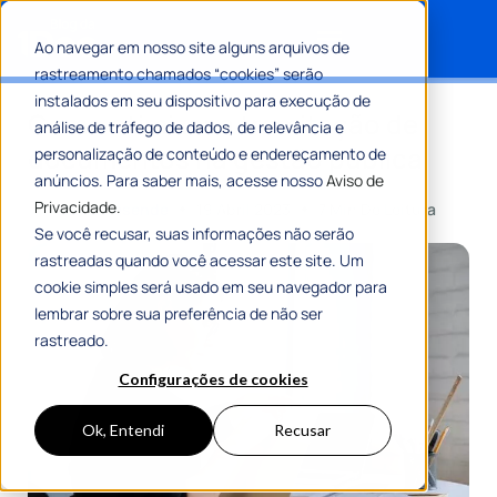
Ao navegar em nosso site alguns arquivos de
rastreamento chamados “cookies” serão
Search for:
instalados em seu dispositivo para execução de
Como otimizar a tramitação de
análise de tráfego de dados, de relevância e
documentos na gestão pública
personalização de conteúdo e endereçamento de
anúncios. Para saber mais, acesse nosso
Aviso de
Privacidade.
Por
Flávia Resende
19 Abril 2023
7 Min De Leitura
Se você recusar, suas informações não serão
rastreadas quando você acessar este site. Um
cookie simples será usado em seu navegador para
lembrar sobre sua preferência de não ser
rastreado.
Configurações de cookies
Ok, Entendi
Recusar