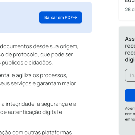
Edu
28 d
Baixar em PDF
Ass
rec
 de documentos desde sua origem,
rec
o de protocolo, que pode ser
dig
públicos e cidadãos.
ntal e agiliza os processos,
eus serviços e garantam maior
 a integridade, a segurança e a
Ao en
de autenticação digital e
com o
em n
gração com outras plataformas