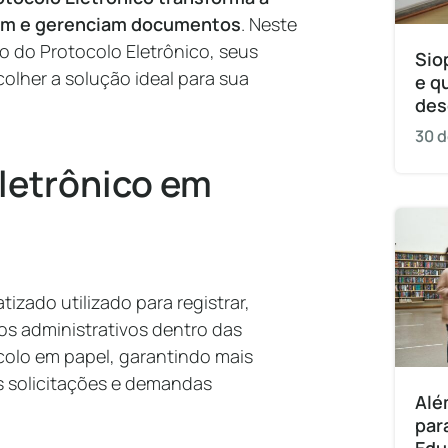
cam e gerenciam documentos
. Neste
 do Protocolo Eletrônico, seus
Sio
olher a solução ideal para sua
e q
des
30 d
Eletrônico em
izado utilizado para registrar,
os administrativos dentro das
tocolo em papel, garantindo mais
as solicitações e demandas
Alé
par