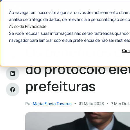
Categorias
Histórias de
Ao navegar em nosso site alguns arquivos de rastreamento chama
análise de tráfego de dados, de relevância e personalização de
Aviso de Privacidade.
Se você recusar, suas informações não serão rastreadas quando 
Home
»
Os benefícios da implantação do protocolo eletrônic
navegador para lembrar sobre sua preferência de não ser rastrea
Os benefícios d
Con
do protocolo ele
prefeituras
Por
Maria Flávia Tavares
31 Maio 2023
7 Min De 