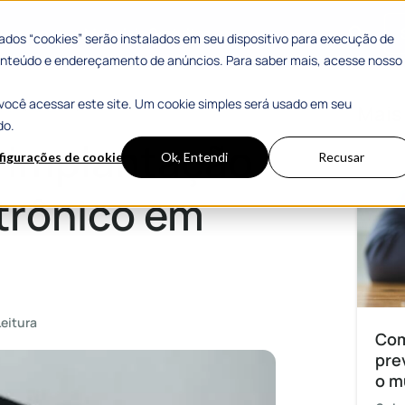
 Sucesso
Materiais Gratuitos
dos “cookies” serão instalados em seu dispositivo para execução de
 conteúdo e endereçamento de anúncios. Para saber mais, acesse nosso
você acessar este site. Um cookie simples será usado em seu
o em prefeituras
Mais
do.
a implantação
figurações de cookies
Ok, Entendi
Recusar
trônico em
Leitura
Com
pre
o m