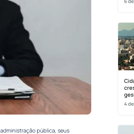
6 de
Cid
cre
ges
4 de
 administração pública, seus