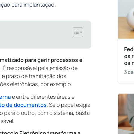
ução para implantação.
Fed
os 
rmatizado para gerir processos e
os 
a
. É responsável pela emissão de
3 de
 e prazo de tramitação dos
ões eletrônicas, por exemplo.
erna
e entre diferentes áreas e
ão de documentos
. Se o papel exigia
 para o outro, com o sistema, basta
sável.
otocolo Eletrônico transforma a