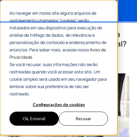
Ao navegar em nosso site alguns arquivos de
rastreamento chamados “cookies” serão
Search for:
instalados em seu dispositivo para execução de
Governo aberto: o que é e qual a
análise de tráfego de dados, de relevância e
importância na gestão municipal?
personalização de conteúdo e endereçamento de
anúncios. Para saber mais, acesse nosso
Aviso de
Privacidade.
Por
Maria Flávia Tavares
01 Maio 2023
6 Min De Leitura
Se você recusar, suas informações não serão
rastreadas quando você acessar este site. Um
cookie simples será usado em seu navegador para
lembrar sobre sua preferência de não ser
rastreado.
Configurações de cookies
Ok, Entendi
Recusar