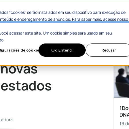
 Sucesso
Materiais Gratuitos
dos “cookies” serão instalados em seu dispositivo para execução de
 conteúdo e endereçamento de anúncios. Para saber mais, acesse nosso
você acessar este site. Um cookie simples será usado em seu
as prefeituras em 3 estados diferentes
Mais
do.
traz agilidade
figurações de cookies
Ok, Entendi
Recusar
a novas
 estados
1Do
DN
Leitura
19 d