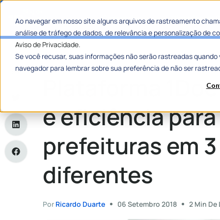
Categorias
Histórias de
Ao navegar em nosso site alguns arquivos de rastreamento chama
análise de tráfego de dados, de relevância e personalização de
Aviso de Privacidade.
Se você recusar, suas informações não serão rastreadas quando 
Home
»
Plataforma 1Doc traz agilidade e eficiência para nov
navegador para lembrar sobre sua preferência de não ser rastrea
Plataforma 1Doc 
Con
e eficiência par
prefeituras em 3
diferentes
Por
Ricardo Duarte
06 Setembro 2018
2 Min De 