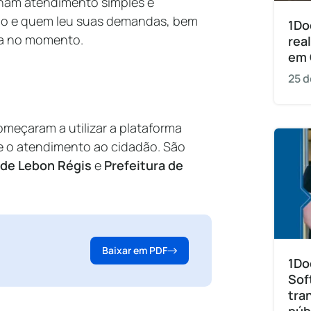
ionam atendimento simples e
do e quem leu suas demandas, bem
1Do
ra no momento.
rea
em 
25 d
omeçaram a utilizar a plataforma
e o atendimento ao cidadão. São
 de Lebon Régis
e
Prefeitura de
Baixar em PDF
1Do
Sof
tra