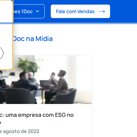
Soluções 1Doc
Fale com Vendas
 de
1Doc na Mídia
c: uma empresa com ESG no
A
e agosto de 2022