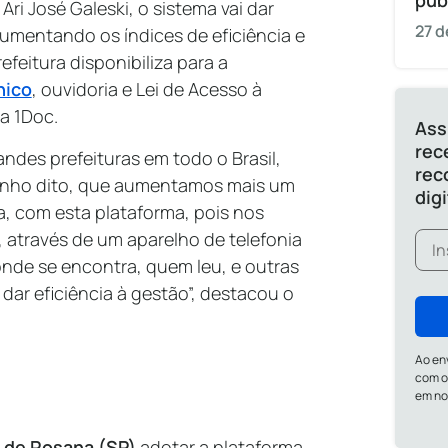
púb
ri José Galeski, o sistema vai dar
27 d
umentando os índices de eficiência e
feitura disponibiliza para a
nico
, ouvidoria e Lei de Acesso à
a 1Doc.
Ass
rec
ndes prefeituras em todo o Brasil,
rec
tenho dito, que aumentamos mais um
dig
va, com esta plataforma, pois nos
 através de um aparelho de telefonia
onde se encontra, quem leu, e outras
dar eficiência à gestão”, destacou o
Ao en
com o
em n
a de Rosana (SP)
adotar a plataforma