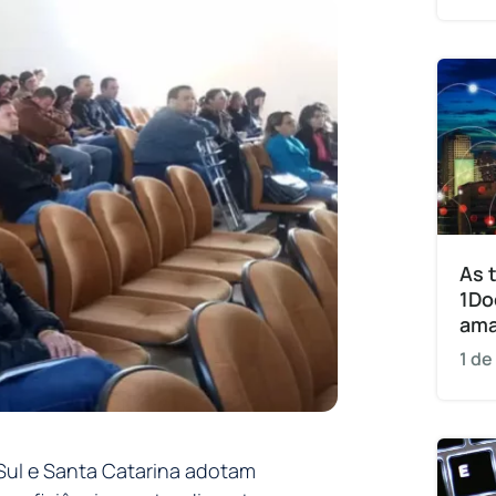
As 
1Do
am
1 de
 Sul e Santa Catarina adotam