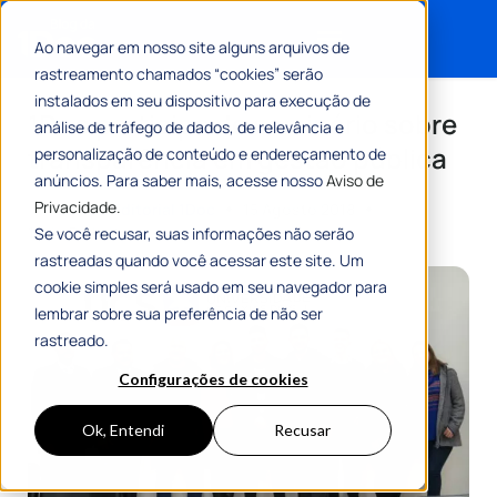
Ao navegar em nosso site alguns arquivos de
rastreamento chamados “cookies” serão
Search for:
instalados em seu dispositivo para execução de
1Doc participa de seminário sobre
análise de tráfego de dados, de relevância e
transparência em gestão pública
personalização de conteúdo e endereçamento de
anúncios. Para saber mais, acesse nosso
Aviso de
Privacidade.
Por
Equipe Editorial 1Doc
15 Agosto 2018
1 Min De Leitura
Se você recusar, suas informações não serão
rastreadas quando você acessar este site. Um
cookie simples será usado em seu navegador para
lembrar sobre sua preferência de não ser
rastreado.
Configurações de cookies
Ok, Entendi
Recusar