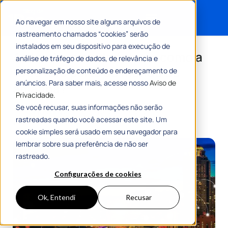
Ao navegar em nosso site alguns arquivos de
rastreamento chamados “cookies” serão
Search for:
instalados em seu dispositivo para execução de
As tendências do futuro: como a
análise de tráfego de dados, de relevância e
1Doc fará parte do mundo de
personalização de conteúdo e endereçamento de
anúncios. Para saber mais, acesse nosso
Aviso de
amanhã?
Privacidade.
Se você recusar, suas informações não serão
Por
Carlos Oliveira
01 Novembro 2021
rastreadas quando você acessar este site. Um
17 Min De Leitura
cookie simples será usado em seu navegador para
lembrar sobre sua preferência de não ser
rastreado.
Configurações de cookies
Ok, Entendi
Recusar