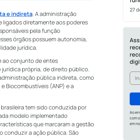
fun
27 d
ta e indireta
. A administração
 e ligados diretamente aos poderes
esponsáveis pela função
, esses órgãos possuem autonomia,
Ass
rec
idade jurídica.
rec
se ao conjunto de entes
dig
rídica própria, de direito público.
dministração pública indireta, como
l e Biocombustíveis (ANP) e a
brasileira tem sido conduzida por
Ao en
cada modelo implementado
com o
aracterísticas que marcaram a gestão
em n
o conduzir a ação pública. São