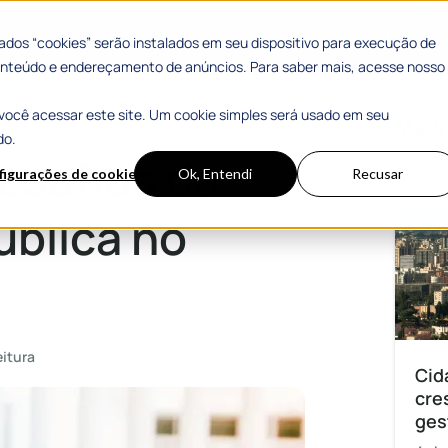
 Sucesso
Materiais Gratuitos
dos “cookies” serão instalados em seu dispositivo para execução de
 conteúdo e endereçamento de anúncios. Para saber mais, acesse nosso
você acessar este site. Um cookie simples será usado em seu
Brasil
Mais
do.
desafios da
figurações de cookies
Ok, Entendi
Recusar
ública no
eitura
Cid
cre
ges