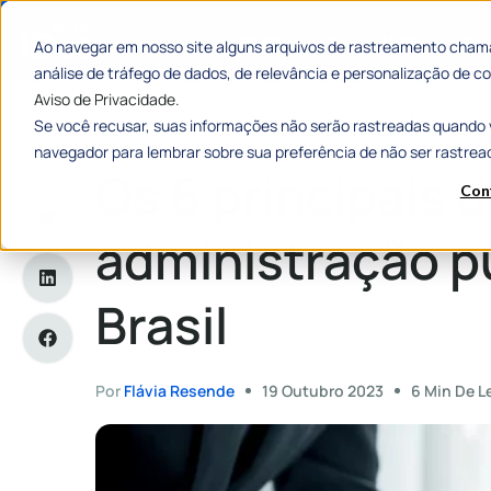
Categorias
Histórias de
Ao navegar em nosso site alguns arquivos de rastreamento chama
análise de tráfego de dados, de relevância e personalização de
Aviso de Privacidade.
Se você recusar, suas informações não serão rastreadas quando 
Home
»
Os 6 principais desafios da administração pública no 
navegador para lembrar sobre sua preferência de não ser rastrea
Os 6 principais 
Con
administração p
Brasil
Por
Flávia Resende
19 Outubro 2023
6 Min De L