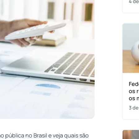
4 de
Fed
os 
os 
3 de
 pública no Brasil e veja quais são