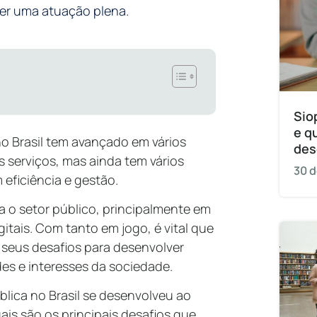
 ter uma atuação plena.
Sio
e q
no Brasil tem avançado em vários
des
 serviços, mas ainda tem vários
30 d
 eficiência e gestão.
a o setor público, principalmente em
itais. Com tanto em jogo, é vital que
 seus desafios para desenvolver
ades e interesses da sociedade.
blica no Brasil se desenvolveu ao
is são os principais desafios que