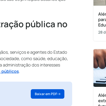
Alé
par
tração pública no
Edu
28 d
gãos, serviços e agentes do Estado
a sociedade, como saúde, educação,
 a administração dos interesses
 públicos
.
Baixar em PDF
Alé
ext