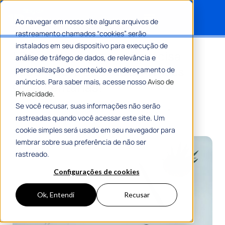
Ao navegar em nosso site alguns arquivos de
rastreamento chamados “cookies” serão
Search for:
instalados em seu dispositivo para execução de
LDO: tudo o que você precisa
análise de tráfego de dados, de relevância e
saber sobre a Lei de Diretrizes
personalização de conteúdo e endereçamento de
anúncios. Para saber mais, acesse nosso
Aviso de
Orçamentárias!
Privacidade.
Se você recusar, suas informações não serão
Por
Romulo Ribeiro Teixeira
09 Maio 2024
rastreadas quando você acessar este site. Um
8 Min De Leitura
cookie simples será usado em seu navegador para
lembrar sobre sua preferência de não ser
rastreado.
Configurações de cookies
Ok, Entendi
Recusar