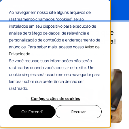
Ao navegar em nosso site alguns arquivos de
rastreamento chamados “cookies” serão
Search for:
instalados em seu dispositivo para execução de
Transparência fiscal: tudo o que
análise de tráfego de dados, de relevância e
você precisa saber sobre o tema!
personalização de conteúdo e endereçamento de
anúncios. Para saber mais, acesse nosso
Aviso de
Privacidade.
Por
Romulo Ribeiro Teixeira
25 Outubro 2023
8 Min De Leitura
Se você recusar, suas informações não serão
rastreadas quando você acessar este site. Um
cookie simples será usado em seu navegador para
lembrar sobre sua preferência de não ser
rastreado.
Configurações de cookies
Ok, Entendi
Recusar