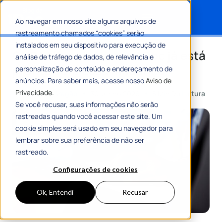
Ao navegar em nosso site alguns arquivos de
rastreamento chamados “cookies” serão
Search for:
instalados em seu dispositivo para execução de
CNPJ Alfanumérico: a 1Doc já está
análise de tráfego de dados, de relevância e
pronta para essa mudança!
personalização de conteúdo e endereçamento de
anúncios. Para saber mais, acesse nosso
Aviso de
Privacidade.
Por
Amanda Aragão
30 Junho 2026
5 Min De Leitura
Se você recusar, suas informações não serão
rastreadas quando você acessar este site. Um
cookie simples será usado em seu navegador para
lembrar sobre sua preferência de não ser
rastreado.
Configurações de cookies
Ok, Entendi
Recusar