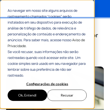
Ao navegar em nosso site alguns arquivos de
rastreamento chamados “cookies” serão
Search for:
instalados em seu dispositivo para execução de
LAI e LGPD: como compartilhar
análise de tráfego de dados, de relevância e
documentos públicos sem expor
personalização de conteúdo e endereçamento de
anúncios. Para saber mais, acesse nosso
Aviso de
dados pessoais?
Privacidade.
Se você recusar, suas informações não serão
Por
Virgínia Santos Rosa
06 Julho 2026
rastreadas quando você acessar este site. Um
4 Min De Leitura
cookie simples será usado em seu navegador para
lembrar sobre sua preferência de não ser
rastreado.
Configurações de cookies
Ok, Entendi
Recusar