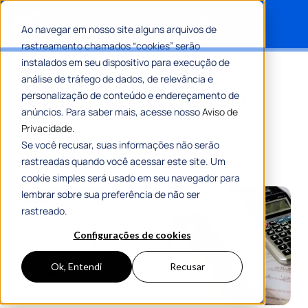
Ao navegar em nosso site alguns arquivos de
rastreamento chamados “cookies” serão
Search for:
instalados em seu dispositivo para execução de
O que é e como funciona a
análise de tráfego de dados, de relevância e
execução fiscal e tributária na
personalização de conteúdo e endereçamento de
anúncios. Para saber mais, acesse nosso
Aviso de
procuradoria municipal?
Privacidade.
Se você recusar, suas informações não serão
Por
Romulo Ribeiro Teixeira
28 Agosto 2023
rastreadas quando você acessar este site. Um
9 Min De Leitura
cookie simples será usado em seu navegador para
lembrar sobre sua preferência de não ser
rastreado.
Configurações de cookies
Ok, Entendi
Recusar