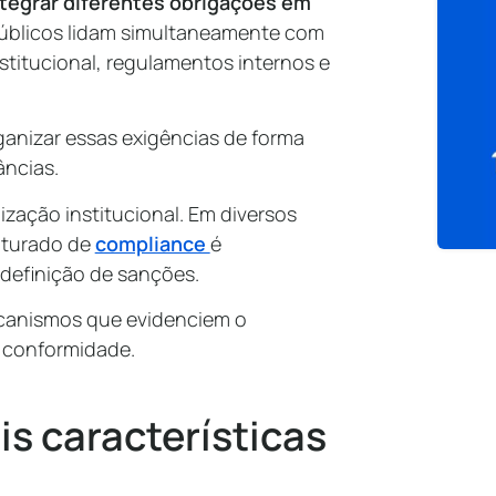
tegrar diferentes obrigações em
úblicos lidam simultaneamente com
stitucional, regulamentos internos e
anizar essas exigências de forma
ncias.
zação institucional. Em diversos
uturado de
compliance
é
definição de sanções.
ecanismos que evidenciem o
 conformidade.
is características