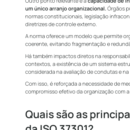
Outro ponto relevante é a
capacidade de in
um único arranjo organizacional.
Órgãos p
normas constitucionais, legislação infracon
diretrizes de controle externo.
A norma oferece um modelo que permite org
coerente, evitando fragmentação e redundâ
Há também impactos diretos na responsabili
contextos, a existência de um sistema estr
considerada na avaliação de condutas e na 
Com isso, é reforçada a necessidade de m
compromisso efetivo da organização com a
Quais são as principa
da ISO 37301?