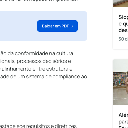
Sio
e q
Baixar em PDF
des
30 d
ção da conformidade na cultura
ionais, processos decisórios e
alinhamento entre estrutura e
vidade de um sistema de compliance ao
Alé
par
stabelece requisitos e diretrizes