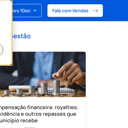
Soluções 1Doc
Fale com Vendas
 de
Gestão
pensação financeira: royalties,
vidência e outros repasses que
unicípio recebe