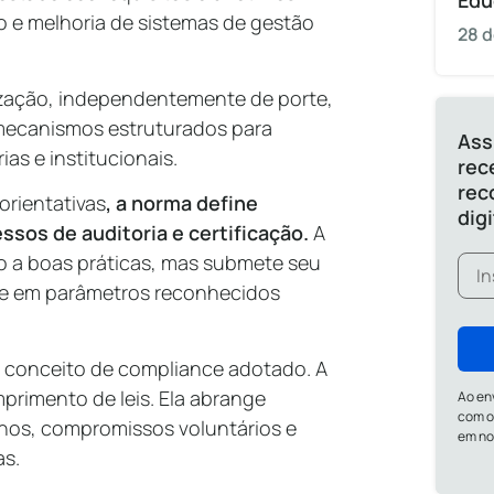
Edu
 e melhoria de sistemas de gestão
28 d
nização, independentemente de porte,
mecanismos estruturados para
Ass
ias e institucionais.
rec
rec
rientativas
, a norma define
dig
cessos de auditoria e certificação.
A
 a boas práticas, mas submete seu
se em parâmetros reconhecidos
o conceito de compliance adotado. A
rimento de leis. Ela abrange
Ao en
com o
nos, compromissos voluntários e
em n
as.