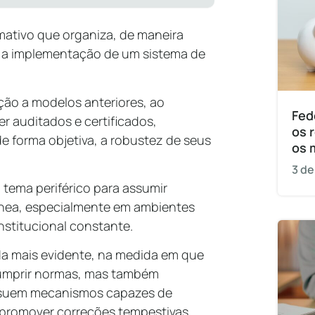
mativo que organiza, de maneira
a a implementação de um sistema de
ção a modelos anteriores, ao
Fed
r auditados e certificados,
os 
 forma objetiva, a robustez de seus
os 
3 de
tema periférico para assumir
nea, especialmente em ambientes
institucional constante.
da mais evidente, na medida em que
umprir normas, mas também
ossuem mecanismos capazes de
e promover correções tempestivas.