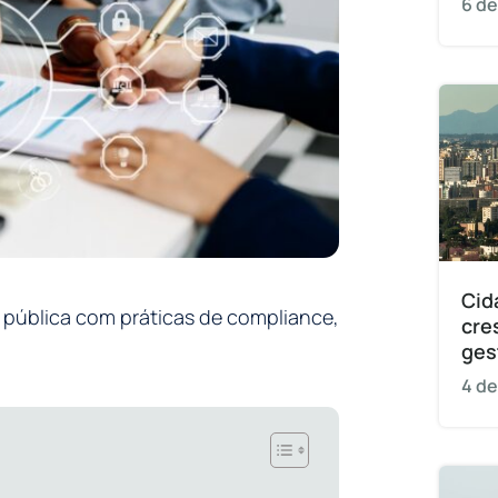
6 de
Cid
o pública com práticas de compliance,
cre
ges
4 de