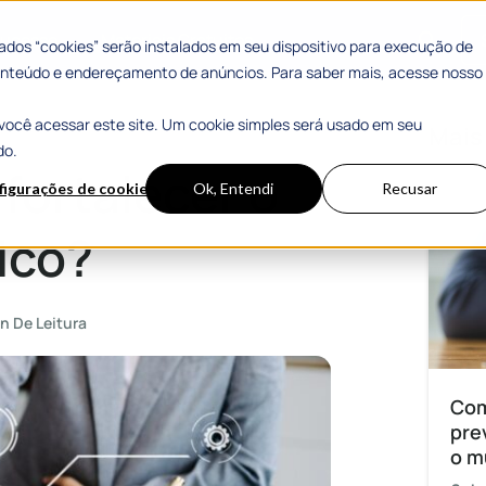
 Sucesso
Materiais Gratuitos
dos “cookies” serão instalados em seu dispositivo para execução de
 conteúdo e endereçamento de anúncios. Para saber mais, acesse nosso
você acessar este site. Um cookie simples será usado em seu
Mais
do.
fortalecer o
figurações de cookies
Ok, Entendi
Recusar
ico?
n De Leitura
Com
pre
o m