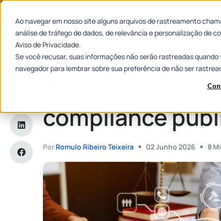
Categorias
Histórias de
Ao navegar em nosso site alguns arquivos de rastreamento chama
análise de tráfego de dados, de relevância e personalização de
Aviso de Privacidade.
Se você recusar, suas informações não serão rastreadas quando 
Home
»
ISO 37301: como fortalecer o compliance público?
navegador para lembrar sobre sua preferência de não ser rastrea
ISO 37301: como 
Con
compliance públ
Por
Romulo Ribeiro Teixeira
02 Junho 2026
8 Mi