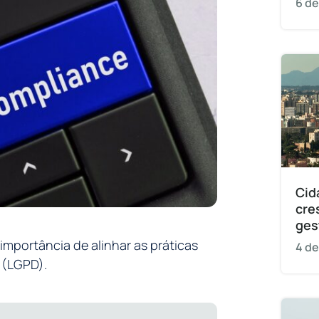
6 de
Cid
cre
ges
importância de alinhar as práticas
4 de
 (LGPD).