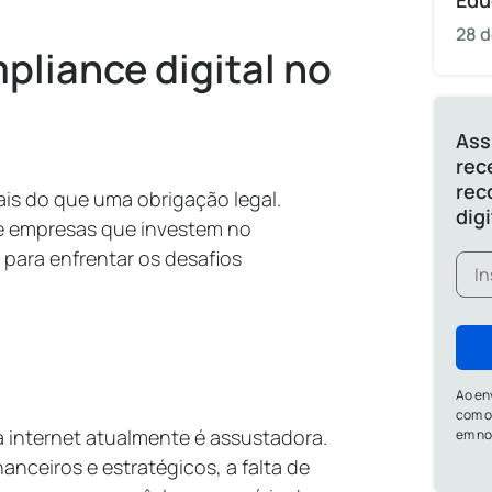
Edu
28 d
pliance digital no
Ass
rec
rec
is do que uma obrigação legal.
dig
ue empresas que investem no
 para enfrentar os desafios
Ao en
com o
 internet atualmente é assustadora.
em n
anceiros e estratégicos, a falta de