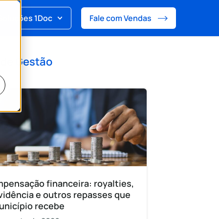
Soluções 1Doc
Fale com Vendas
 de
Gestão
pensação financeira: royalties,
vidência e outros repasses que
unicípio recebe