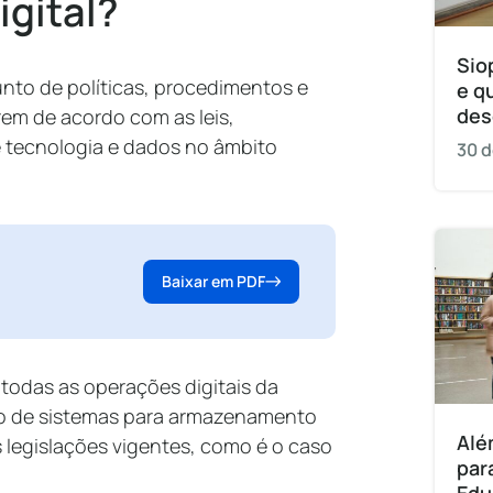
igital?
Sio
unto de políticas, procedimentos e
e q
des
rem de acordo com as leis,
 tecnologia e dados no âmbito
30 d
Baixar em PDF
e todas as operações digitais da
o de sistemas para armazenamento
Alé
legislações vigentes, como é o caso
par