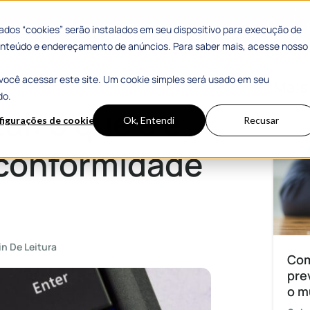
 Sucesso
Materiais Gratuitos
dos “cookies” serão instalados em seu dispositivo para execução de
 conteúdo e endereçamento de anúncios. Para saber mais, acesse nosso
você acessar este site. Um cookie simples será usado em seu
rmidade com a LGPD
Mais
do.
al: o que é e
figurações de cookies
Ok, Entendi
Recusar
 conformidade
in De Leitura
Com
pre
o m