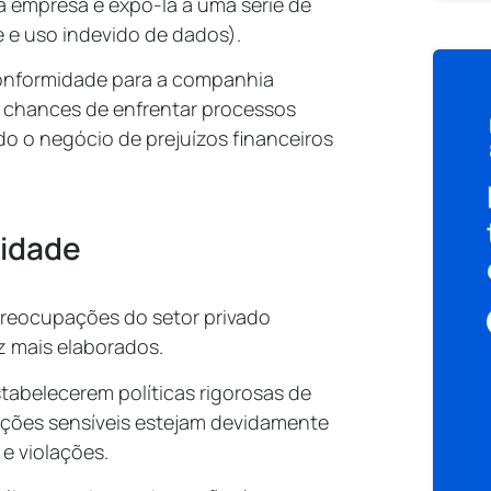
 empresa e expô-la a uma série de
e e uso indevido de dados).
conformidade para a companhia
as chances de enfrentar processos
do o negócio de prejuízos financeiros
cidade
reocupações do setor privado
z mais elaborados.
tabelecerem políticas rigorosas de
ações sensíveis estejam devidamente
e violações.