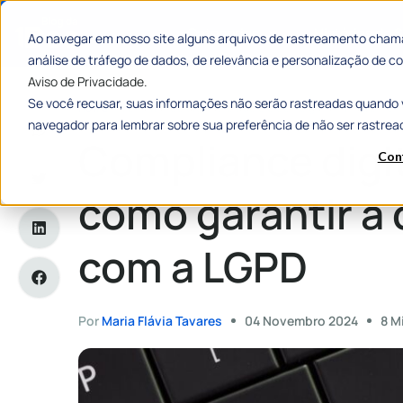
Categorias
Histórias de
Ao navegar em nosso site alguns arquivos de rastreamento chama
análise de tráfego de dados, de relevância e personalização de
Aviso de Privacidade.
Se você recusar, suas informações não serão rastreadas quando 
Home
»
Compliance digital: o que é e como garantir a confo
navegador para lembrar sobre sua preferência de não ser rastrea
Compliance digit
Con
como garantir a
com a LGPD
Por
Maria Flávia Tavares
04 Novembro 2024
8 M