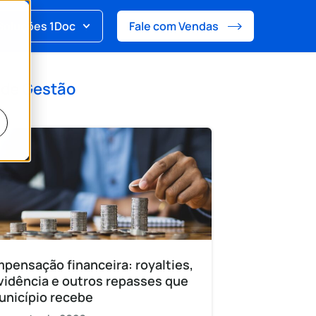
Soluções 1Doc
Fale com Vendas
 de
Gestão
pensação financeira: royalties,
vidência e outros repasses que
unicípio recebe