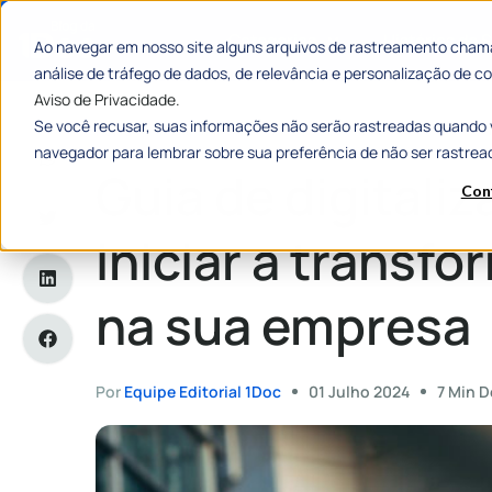
Categorias
Histórias de
Ao navegar em nosso site alguns arquivos de rastreamento chama
análise de tráfego de dados, de relevância e personalização de
Aviso de Privacidade.
Se você recusar, suas informações não serão rastreadas quando 
Home
»
Guia de digitalização: como iniciar a transformação 
navegador para lembrar sobre sua preferência de não ser rastrea
Guia de digitali
Con
iniciar a transfo
na sua empresa
Por
Equipe Editorial 1Doc
01 Julho 2024
7 Min D