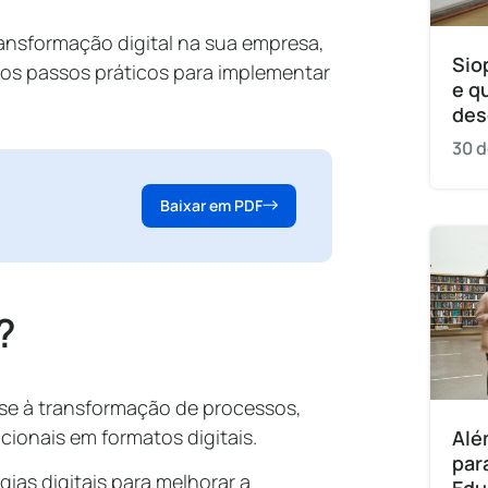
ransformação digital na sua empresa,
Sio
os passos práticos para implementar
e q
des
30 d
Baixar em PDF
?
-se à transformação de processos,
ionais em formatos digitais.
Alé
par
ias digitais para melhorar a