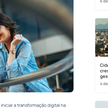
6 de
Cid
cre
ges
4 de
iniciar a transformação digital na