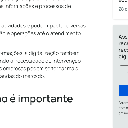
Edu
das informações e processos de
28 d
atividades e pode impactar diversas
ção e operações até o atendimento
Ass
rec
rec
nformações, a digitalização também
dig
indo a necessidade de intervenção
as empresas podem se tornar mais
mandas do mercado.
ão é importante
Ao en
com o
em n