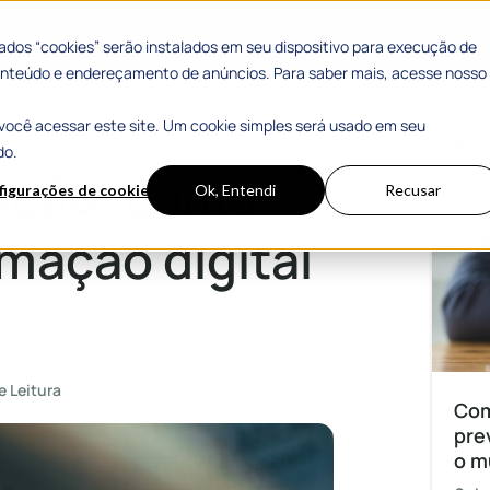
 Sucesso
Materiais Gratuitos
dos “cookies” serão instalados em seu dispositivo para execução de
 conteúdo e endereçamento de anúncios. Para saber mais, acesse nosso
você acessar este site. Um cookie simples será usado em seu
digital na sua empresa
Mais
do.
zação: como
figurações de cookies
Ok, Entendi
Recusar
rmação digital
e Leitura
Com
pre
o m