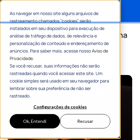
Ao navegar em nosso site alguns arquivos de
rastreamento chamados “cookies” serão
Search for:
instalados em seu dispositivo para execução de
LGPD: entenda o que ela muda na
análise de tráfego de dados, de relevância e
prestação de serviços públicos
personalização de conteúdo e endereçamento de
anúncios. Para saber mais, acesse nosso
Aviso de
Privacidade.
Por
Romulo Ribeiro Teixeira
23 Maio 2024
8 Min De Leitura
Se você recusar, suas informações não serão
rastreadas quando você acessar este site. Um
cookie simples será usado em seu navegador para
lembrar sobre sua preferência de não ser
rastreado.
Configurações de cookies
Ok, Entendi
Recusar