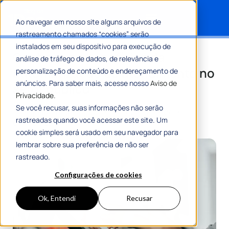
Ao navegar em nosso site alguns arquivos de
rastreamento chamados “cookies” serão
Search for:
instalados em seu dispositivo para execução de
Conheça os benefícios da
análise de tráfego de dados, de relevância e
automatização do atendimento no
personalização de conteúdo e endereçamento de
anúncios. Para saber mais, acesse nosso
Aviso de
setor público
Privacidade.
Se você recusar, suas informações não serão
Por
Equipe Editorial 1Doc
05 Fevereiro 2024
rastreadas quando você acessar este site. Um
6 Min De Leitura
cookie simples será usado em seu navegador para
lembrar sobre sua preferência de não ser
rastreado.
Configurações de cookies
Ok, Entendi
Recusar