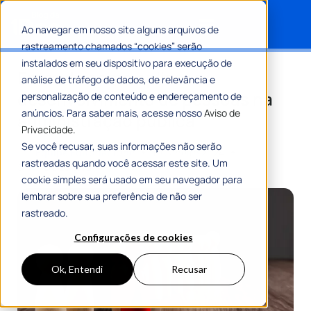
Ao navegar em nosso site alguns arquivos de
rastreamento chamados “cookies” serão
Search for:
instalados em seu dispositivo para execução de
Entenda como aplicar o
análise de tráfego de dados, de relevância e
desenvolvimento de pessoas na
personalização de conteúdo e endereçamento de
anúncios. Para saber mais, acesse nosso
Aviso de
administração pública
Privacidade.
Se você recusar, suas informações não serão
Por
Equipe Editorial 1Doc
10 Janeiro 2024
rastreadas quando você acessar este site. Um
5 Min De Leitura
cookie simples será usado em seu navegador para
lembrar sobre sua preferência de não ser
rastreado.
Configurações de cookies
Ok, Entendi
Recusar