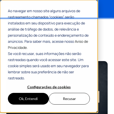
Ao navegar em nosso site alguns arquivos de
rastreamento chamados “cookies” serão
Search for:
instalados em seu dispositivo para execução de
Saiba como implementar a
análise de tráfego de dados, de relevância e
inovação na gestão pública
personalização de conteúdo e endereçamento de
anúncios. Para saber mais, acesse nosso
Aviso de
Privacidade.
Por
Equipe Editorial 1Doc
06 Dezembro 2023
6 Min De Leitura
Se você recusar, suas informações não serão
rastreadas quando você acessar este site. Um
cookie simples será usado em seu navegador para
lembrar sobre sua preferência de não ser
rastreado.
Configurações de cookies
Ok, Entendi
Recusar