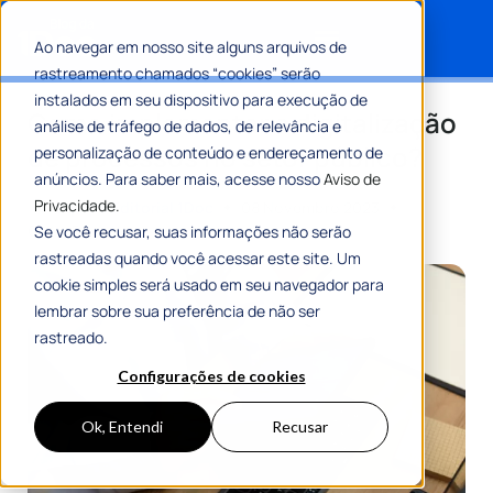
Ao navegar em nosso site alguns arquivos de
rastreamento chamados “cookies” serão
Search for:
instalados em seu dispositivo para execução de
Como implementar a digitalização
análise de tráfego de dados, de relevância e
de processos no setor público?
personalização de conteúdo e endereçamento de
anúncios. Para saber mais, acesse nosso
Aviso de
Privacidade.
Por
Equipe Editorial 1Doc
08 Novembro 2023
6 Min De Leitura
Se você recusar, suas informações não serão
rastreadas quando você acessar este site. Um
cookie simples será usado em seu navegador para
lembrar sobre sua preferência de não ser
rastreado.
Configurações de cookies
Ok, Entendi
Recusar